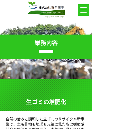
業務内容
生ゴミの堆肥化
自然の営みと調和した生ゴミのリサイクル新事
業で、土も作物も地球も元気に私たちは循環型